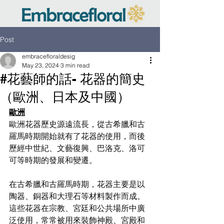
Post
embracefloraldesig
May 23, 2024
3 min read
#花藝師的話- 花器的簡史
（歐洲、日本及中國）
歐洲
歐洲花器歷史源遠流長，從古希臘和古
羅馬時期開始就有了花器的使用，而後
歷經中世紀、文藝復興、巴洛克、洛可
可等時期的發展和變遷。
在古希臘和古羅馬時期，花器主要是以
陶器、銅器和大理石等材料製作而成。
這些花器在宗教、宮廷和公共場所中廣
泛使用，常常被用來裝飾神殿、宮殿和