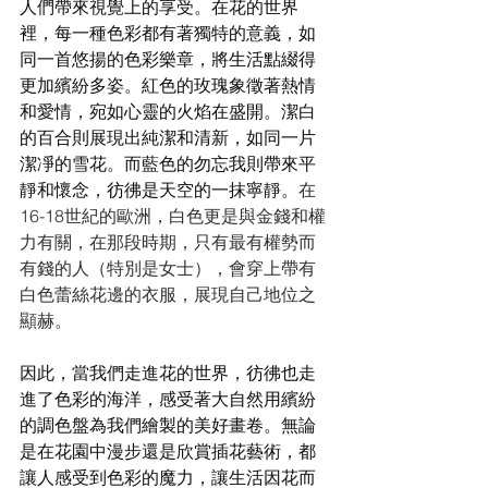
人們帶來視覺上的享受。在花的世界
裡，每一種色彩都有著獨特的意義，如
同一首悠揚的色彩樂章，將生活點綴得
更加繽紛多姿。紅色的玫瑰象徵著熱情
和愛情，宛如心靈的火焰在盛開。潔白
的百合則展現出純潔和清新，如同一片
潔凈的雪花。而藍色的勿忘我則帶來平
靜和懷念，彷彿是天空的一抹寧靜。
在
16-18世紀的歐洲，白色更是與金錢和權
力有關，在那段時期，只有最有權勢而
有錢的人（特別是女士），會穿上帶有
白色蕾絲花邊的衣服，展現自己地位之
顯赫。
因此，當我們走進花的世界，彷彿也走
進了色彩的海洋，感受著大自然用繽紛
的調色盤為我們繪製的美好畫卷。無論
是在花園中漫步還是欣賞插花藝術，都
讓人感受到色彩的魔力，讓生活因花而