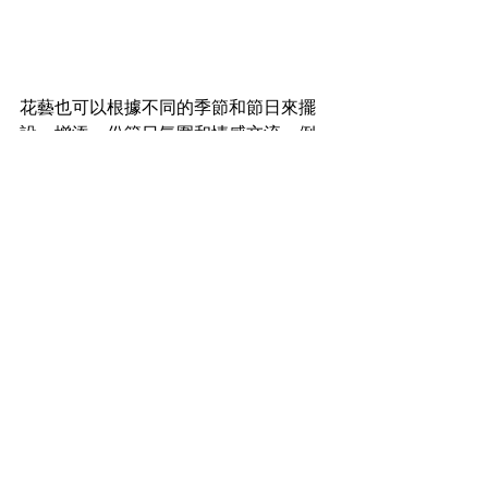
花藝也可以根據不同的季節和節日來擺
設，增添一份節日氛圍和情感交流。例
如，在春天擺放一些櫻花或郁金香，夏
天擺放向日葵或繡球花，秋天擺放菊花
或金葉菊，冬天擺放梅花或聖誕紅。這
不僅能夠為家居和辦公室帶來不同的色
彩和氛圍，還能夠加深人們之間的情感
交流和聯繫。
花藝是一種簡單而有效的方式，可以為
我們的生活和工作環境帶來一份舒適和
愉悅。無論是在家居還是辦公室，只要
稍加布置，就能夠讓我們感受到大自然
的美好，提升我們的心情和生活品質。
讓我們一起在現代生活中享受花藝帶來