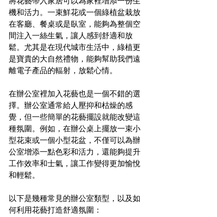
將花藝帶入家居可以為家裡增添一份生
機和活力。一束鮮花或一個綠植盆栽放
在客廳、餐桌或是臥室，能夠為整個空
間注入一絲生氣，讓人感到舒適和放
鬆。尤其是在現代城市生活中，綠植更
是寶貴的大自然禮物，能夠幫助我們遠
離電子產品的輻射，放鬆心情。
在辦公室裡加入花藝也是一個不錯的選
擇。辦公室通常給人壓抑和枯燥的感
覺，但一些簡單的花藝擺設就能改變這
種氛圍。例如，在辦公桌上擺放一束小
型花束或一個小型花盆，不僅可以為辦
公室增添一點色彩和活力，還能夠提升
工作效率和士氣，讓工作變得更加愉悅
和輕鬆。
以下是幾種常見的辦公室類型，以及如
何利用花藝打造舒適氛圍：